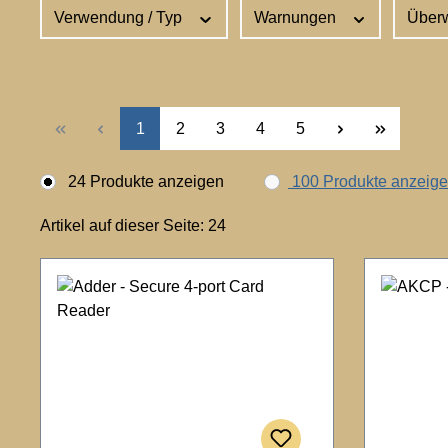
Verwendung / Typ
Warnungen
Über
Seite
Seite
Seite
Seite
Seite
1
2
3
4
5
24 Produkte anzeigen
100 Produkte anzeig
Artikel auf dieser Seite: 24