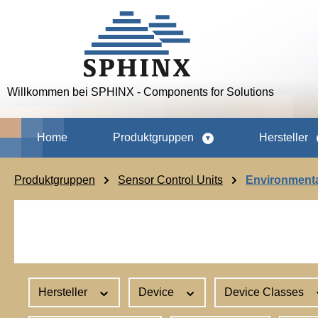
m Hauptinhalt springen
Zur Suche springen
Zur Hauptnavigation springen
Willkommen bei SPHINX - Components for Solutions
Home
Produktgruppen
Hersteller
Produktgruppen
Sensor Control Units
Environment
Hersteller
Device
Device Classes